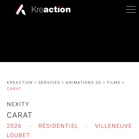
KREACTION
>
SERVICES
>
ANIMATIONS 3D
>
FILMS
>
CARAT
NEXITY
CARAT
2026 - RÉSIDENTIEL - VILLENEUVE
LOUBET