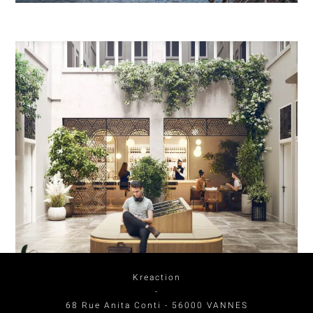
Kreaction
-
68 Rue Anita Conti
-
56000
VANNES