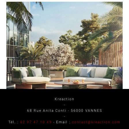
Kreaction
-
68 Rue Anita Conti
-
56000
VANNES
-
Tél. :
02 97 47 10 49
- Email :
contact@kreaction.com